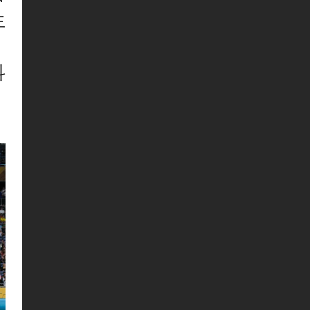
生
，
科